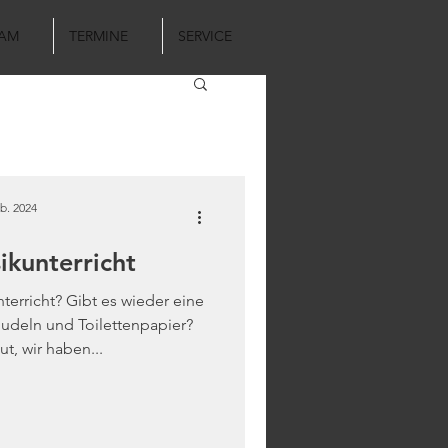
AM
TERMINE
SERVICE
b. 2024
ikunterricht
erricht? Gibt es wieder eine
udeln und Toilettenpapier?
ut, wir haben...