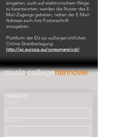
eingehen, auch auf elektronischem Wege
zu beantworten, werden die Nutzer des E-
Mail-Zugangs gebeten, neben der E-Mail-
Adresse auch ihre Postanschrift
anzugeben.
Plattform der EU zur außergerichtlichen
Online-Streitbeilegung:
http://ec.europa.eu/consumers/odr/
FRAGEN?
Name
*
E-Mail
*