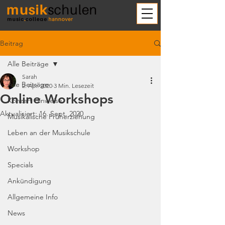
Beitrag
Alle Beiträge
Sarah
Alle Beiträge
2. Apr. 2020
3 Min. Lesezeit
Online Workshops
Konzert Hinweise
Aktualisiert:
16. Sept. 2020
Musikalische Früherziehung
Leben an der Musikschule
Workshop
Specials
Ankündigung
Allgemeine Info
News