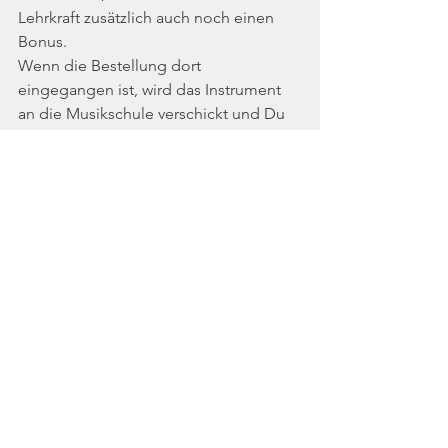
Lehrkraft zusätzlich auch noch einen 
Bonus.
Wenn die Bestellung dort 
eingegangen ist, wird das Instrument 
an die Musikschule verschickt und Du 
bekommst es im besten Fall in der 
nächsten Woche im Unterricht 
übergeben. 
So hast Du eine persönliche Beratung 
ohne großen Rechercheaufwand und 
kannst davon ausgehen, dass Du ein 
ordentliches Instrument zur Verfügung 
hast.
Zum Online Shop
Welches Tasteninstrument ist Dein 
Favorit oder haben wir sogar ein 