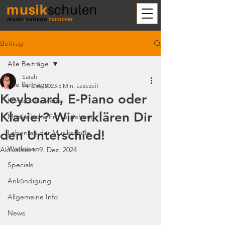
Beitrag
Alle Beiträge
Sarah
Alle Beiträge
14. Dez. 2023
5 Min. Lesezeit
Keyboard, E-Piano oder
Konzert Hinweise
Klavier? Wir erklären Dir
Musikalische Früherziehung
den Unterschied!
Leben an der Musikschule
Workshop
Aktualisiert:
9. Dez. 2024
Specials
Ankündigung
Allgemeine Info
News