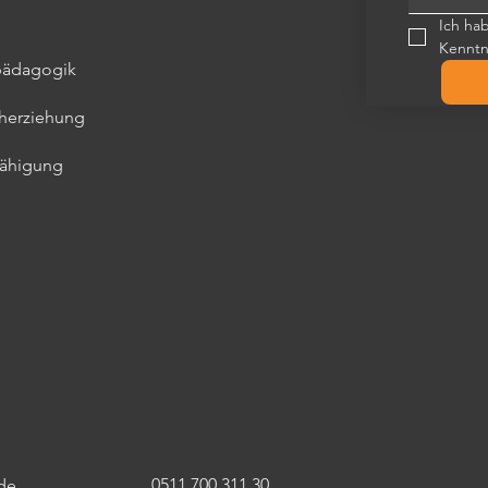
Ich ha
Kennt
kpädagogik
üherziehung
fähigung
0511 700 311 30
de