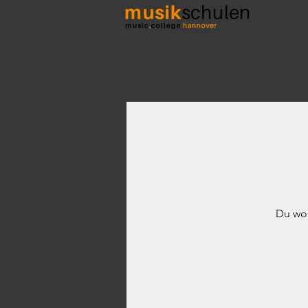
Du wo