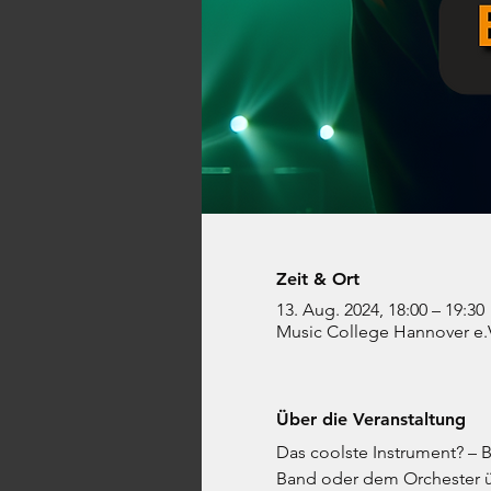
Zeit & Ort
13. Aug. 2024, 18:00 – 19:30
Music College Hannover e.V
Über die Veranstaltung
Das coolste Instrument? – 
Band oder dem Orchester 