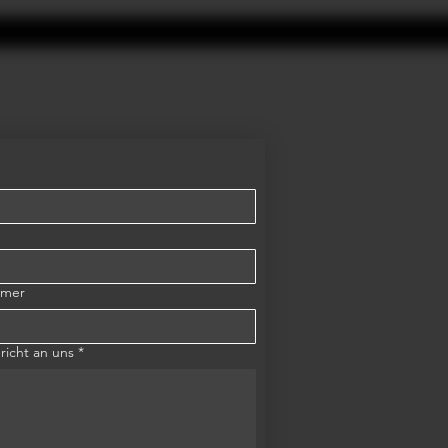
mmer
richt an uns
*