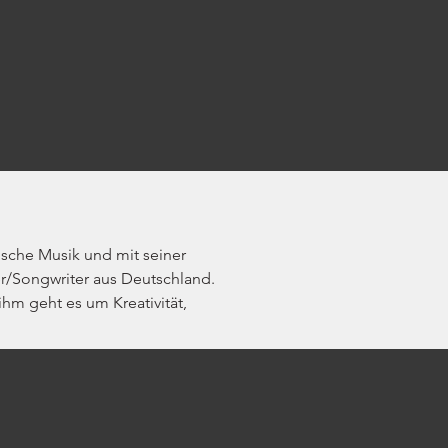
ische Musik und mit seiner 
/Songwriter aus Deutschland. 
m geht es um Kreativität, 