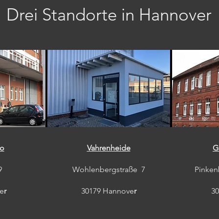
Drei Standorte in Hannover
oo
Vahrenheide
G
9
Wohlenbergstraße 7
Pinken
e
r
30179 Hannove
r
3