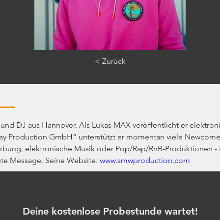
< Zurück
 und DJ aus Hannover. Als Lukas MAX veröffentlicht er elektron
ay Production GmbH“ unterstützt er momentan viele Newcomer
bung, elektronische Musik oder Pop/Rap/RnB-Produktionen - ih
te Message. Seine Website: 
www.smwproduction.com
Deine kostenlose Probestunde wartet!