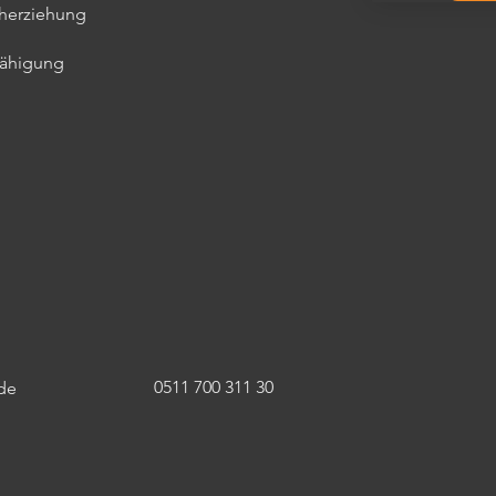
üherziehung
fähigung
0511 700 311 30
de