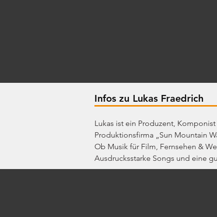
Infos zu
Lukas Fraedrich
Lukas ist ein Produzent, Komponist
Produktionsfirma „Sun Mountain W
Ob Musik für Film, Fernsehen & Wer
Ausdrucksstarke Songs und eine gu