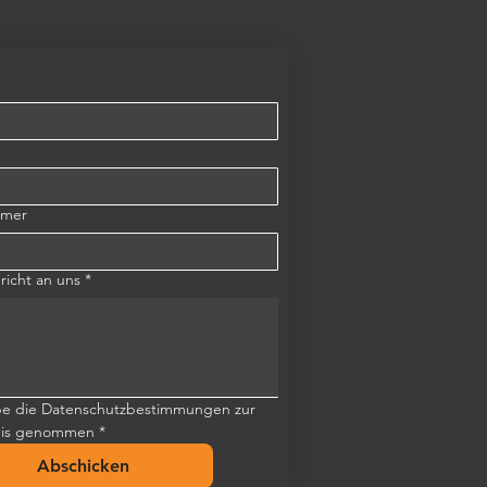
mmer
richt an uns
*
be die Datenschutzbestimmungen zur 
nis genommen
*
Abschicken