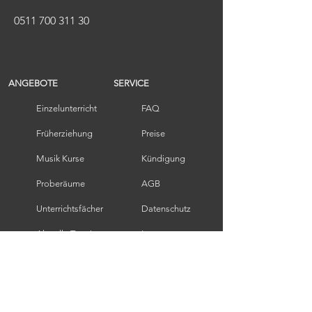
0511 700 311 30
ANGEBOTE
SERVICE
Einzelunterricht
FAQ
Früherziehung​
Preise
Musik Kurse
Kündigung
Proberäume
AGB
Unterrichtsfächer
Datenschutz
Aktuelle Termine
Impressum
Ausbildung in der Musikbranche
2 Jahre - Berufsmusik & Musikpädagogik