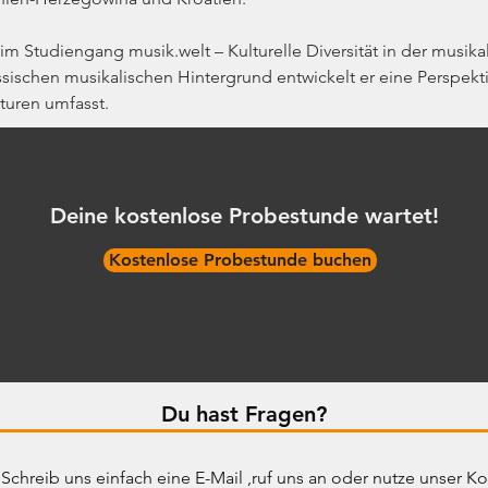
im Studiengang musik.welt – Kulturelle Diversität in der musika
sischen musikalischen Hintergrund entwickelt er eine Perspekt
turen umfasst.
Deine kostenlose Probestunde wartet!
Kostenlose Probestunde buchen
Du hast Fragen?
Schreib uns einfach eine E-Mail ,ruf uns an oder nutze unser Ko