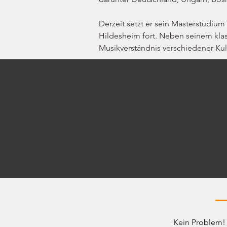
Derzeit setzt er sein Masterstudium 
Hildesheim fort. Neben seinem klas
Musikverständnis verschiedener Kul
Kein Problem! 