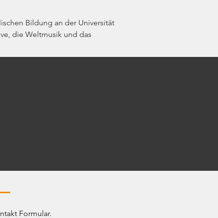
lischen Bildung an der Universität 
ive, die Weltmusik und das 
ntakt Formular.