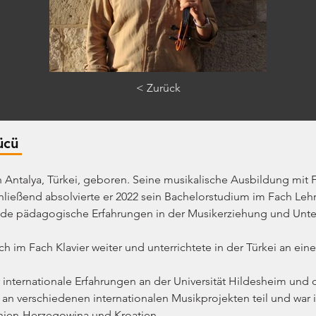
< Zurück
ücü
Antalya, Türkei, geboren. Seine musikalische Ausbildung mit Fo
hließend absolvierte er 2022 sein Bachelorstudium im Fach Leh
ende pädagogische Erfahrungen in der Musikerziehung und Unter
h im Fach Klavier weiter und unterrichtete in der Türkei an eine
ternationale Erfahrungen an der Universität Hildesheim und d
n verschiedenen internationalen Musikprojekten teil und war i
nien-Herzegowina und Kroatien.