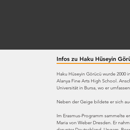
Infos zu
Haku Hüseyin Gör
Haku Hüseyin Görücü wurde 2000 in 
Alanya Fine Arts High School. Ansc
Universität in Bursa, wo er umfass
Neben der Geige bildete er sich auc
Im Erasmus-Programm sammelte er in
Maria von Weber Dresden. Er nahm a
darunter Deutschland, Ungarn, Bos